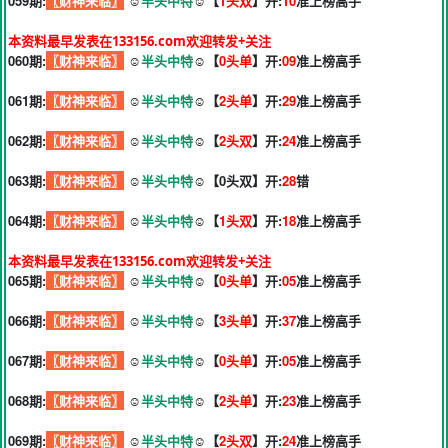
059期:
〖财神来临〗
☺️
半头中特
☺️【
1头双
】开:
10
准上榜高手
本资料最早发表在133156.com欢迎转发+关注
060期:
〖财神来临〗
☺️
半头中特
☺️【
0头单
】开:
09
准上榜高手
061期:
〖财神来临〗
☺️
半头中特
☺️【
2头单
】开:
29
准上榜高手
062期:
〖财神来临〗
☺️
半头中特
☺️【
2头双
】开:
24
准上榜高手
063期:
〖财神来临〗
☺️
半头中特
☺️【0头双】开:
28
错
064期:
〖财神来临〗
☺️
半头中特
☺️【
1头双
】开:
18
准上榜高手
本资料最早发表在133156.com欢迎转发+关注
065期:
〖财神来临〗
☺️
半头中特
☺️【
0头单
】开:
05
准上榜高手
066期:
〖财神来临〗
☺️
半头中特
☺️【
3头单
】开:
37
准上榜高手
067期:
〖财神来临〗
☺️
半头中特
☺️【
0头单
】开:
05
准上榜高手
068期:
〖财神来临〗
☺️
半头中特
☺️【
2头单
】开:
23
准上榜高手
069期:
〖财神来临〗
☺️
半头中特
☺️【
2头双
】开:
24
准上榜高手