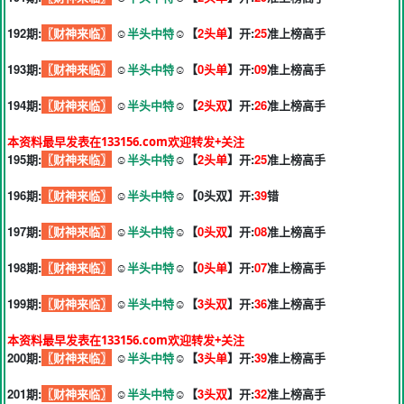
192期:
〖财神来临〗
☺️
半头中特
☺️【
2头单
】开:
25
准上榜高手
193期:
〖财神来临〗
☺️
半头中特
☺️【
0头单
】开:
09
准上榜高手
194期:
〖财神来临〗
☺️
半头中特
☺️【
2头双
】开:
26
准上榜高手
本资料最早发表在133156.com欢迎转发+关注
195期:
〖财神来临〗
☺️
半头中特
☺️【
2头单
】开:
25
准上榜高手
196期:
〖财神来临〗
☺️
半头中特
☺️【0头双】开:
39
错
197期:
〖财神来临〗
☺️
半头中特
☺️【
0头双
】开:
08
准上榜高手
198期:
〖财神来临〗
☺️
半头中特
☺️【
0头单
】开:
07
准上榜高手
199期:
〖财神来临〗
☺️
半头中特
☺️【
3头双
】开:
36
准上榜高手
本资料最早发表在133156.com欢迎转发+关注
200期:
〖财神来临〗
☺️
半头中特
☺️【
3头单
】开:
39
准上榜高手
201期:
〖财神来临〗
☺️
半头中特
☺️【
3头双
】开:
32
准上榜高手