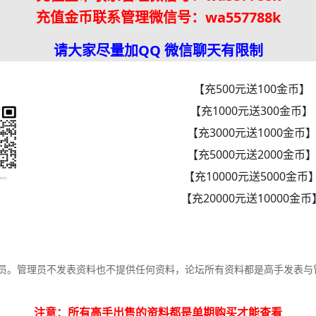
充值金币联系管理微信号：wa557788k
请大家尽量加QQ 微信聊天有限制
【充500元送100金币】
【充1000元送300金币】
【充3000元送1000金币
【充5000元送2000金币
【充10000元送5000金币
【充20000元送10000金币
员。管理员不发表资料也不提供任何资料，论坛所有资料都是高手发表与
注意：所有高手出售的资料都是单期购买才能查看