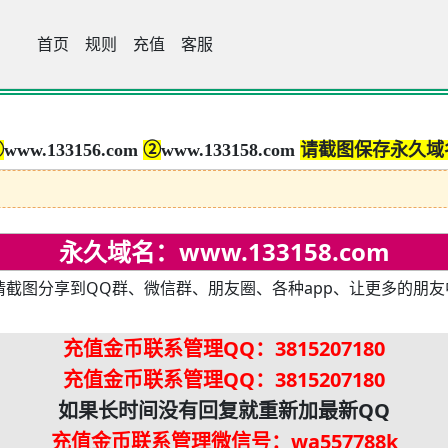
首页
小苹果133156.com
规则
充值
客服
①
www.133156.com
②
www.133158.com
请截图保存永久域
永久域名：www.133158.com
截图分享到QQ群、微信群、朋友圈、各种app、让更多的朋
充值金币联系管理QQ
：3815207180
充值金币联系管理QQ
：3815207180
如果长时间没有回复就重新加最新QQ
充值金币联系管理微信号：wa557788k