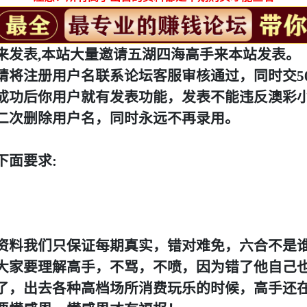
来发表,本站大量邀请五湖四海高手来本站发表。
请将注册用户名联系论坛客服审核通过，同时交50
成功后你用户就有发表功能，发表不能违反澳彩
二次删除用户名，同时永远不再录用。
下面要求:
资料我们只保证每期真实，错对难免，六合不是
大家要理解高手，不骂，不喷，因为错了他自己
了，出去各种高档场所消费玩乐的时候，高手还