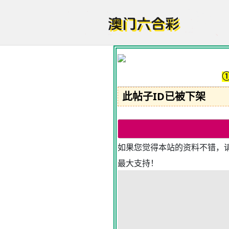
此帖子ID已被下架
如果您觉得本站的资料不错，请
最大支持！