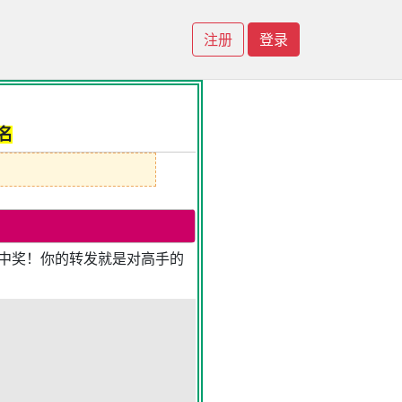
注册
登录
名
友中奖！你的转发就是对高手的