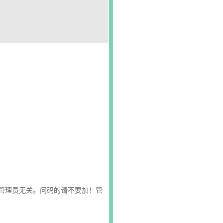
】
】
】
】
管理员无关。问码的请不要加！管