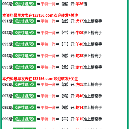
090期:
《进寸退尺》
👑
平特一肖
👑【猴】开:
羊36
错
本资料最早发表在133156.com欢迎转发+关注
091期:
《进寸退尺》
👑
平特一肖
👑【虎】开:
虎17
准上榜高手
092期:
《进寸退尺》
👑
平特一肖
👑【牛】开:
牛06
准上榜高手
093期:
《进寸退尺》
👑
平特一肖
👑【羊】开:
羊48
准上榜高手
094期:
《进寸退尺》
👑
平特一肖
👑【蛇】开:
蛇38
准上榜高手
095期:
《进寸退尺》
👑
平特一肖
👑【龙】开:
龙15
准上榜高手
本资料最早发表在133156.com欢迎转发+关注
096期:
《进寸退尺》
👑
平特一肖
👑【虎】开:
虎05
准上榜高手
097期:
《进寸退尺》
👑
平特一肖
👑【鸡】开:
鸡46
准上榜高手
098期:
《进寸退尺》
👑
平特一肖
👑【蛇】开:
蛇14
准上榜高手
099期:
《进寸退尺》
👑
平特一肖
👑【羊】开:
羊12
准上榜高手