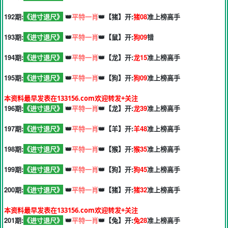
192期:
《进寸退尺》
👑
平特一肖
👑【猪】开:
猪08
准上榜高手
193期:
《进寸退尺》
👑
平特一肖
👑【鼠】开:
狗09
错
194期:
《进寸退尺》
👑
平特一肖
👑【龙】开:
龙15
准上榜高手
195期:
《进寸退尺》
👑
平特一肖
👑【狗】开:
狗09
准上榜高手
本资料最早发表在133156.com欢迎转发+关注
196期:
《进寸退尺》
👑
平特一肖
👑【龙】开:
龙39
准上榜高手
197期:
《进寸退尺》
👑
平特一肖
👑【羊】开:
羊48
准上榜高手
198期:
《进寸退尺》
👑
平特一肖
👑【猴】开:
猴35
准上榜高手
199期:
《进寸退尺》
👑
平特一肖
👑【狗】开:
狗45
准上榜高手
200期:
《进寸退尺》
👑
平特一肖
👑【猪】开:
猪32
准上榜高手
本资料最早发表在133156.com欢迎转发+关注
201期:
《进寸退尺》
👑
平特一肖
👑【兔】开:
兔28
准上榜高手