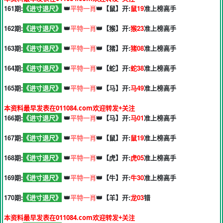
161期:
《进寸退尺》
👑
平特一肖
👑【鼠】开:
鼠19
准上榜高手
162期:
《进寸退尺》
👑
平特一肖
👑【猴】开:
猴23
准上榜高手
163期:
《进寸退尺》
👑
平特一肖
👑【猪】开:
猪08
准上榜高手
164期:
《进寸退尺》
👑
平特一肖
👑【蛇】开:
蛇38
准上榜高手
165期:
《进寸退尺》
👑
平特一肖
👑【马】开:
马49
准上榜高手
本资料最早发表在011084.com欢迎转发+关注
166期:
《进寸退尺》
👑
平特一肖
👑【马】开:
马01
准上榜高手
167期:
《进寸退尺》
👑
平特一肖
👑【鼠】开:
鼠19
准上榜高手
168期:
《进寸退尺》
👑
平特一肖
👑【虎】开:
虎05
准上榜高手
169期:
《进寸退尺》
👑
平特一肖
👑【牛】开:
牛30
准上榜高手
170期:
《进寸退尺》
👑
平特一肖
👑【羊】开:
龙03
错
本资料最早发表在011084.com欢迎转发+关注