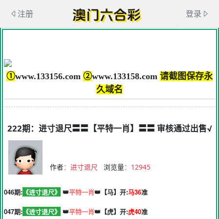
注册
登录
①
www.133156.com
②
www.133158.com
请截图保存永
久域名
222期：进寸退尺〓〓【平特一肖】〓〓 审核通过出售√
作者
：
进寸退尺
浏览量
：
12945
046期:
《进寸退尺》
👑
平特一肖
👑【马】开:
马36
准
047期:
《进寸退尺》
👑
平特一肖
👑【虎】开:
虎40
准