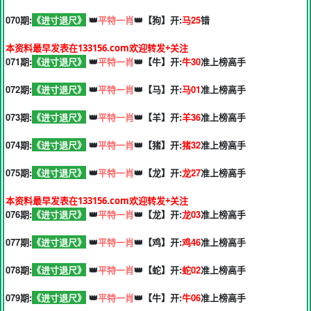
070期:
《进寸退尺》
👑
平特一肖
👑【狗】开:
马25
错
本资料最早发表在133156.com欢迎转发+关注
071期:
《进寸退尺》
👑
平特一肖
👑【牛】开:
牛30
准上榜高手
072期:
《进寸退尺》
👑
平特一肖
👑【马】开:
马01
准上榜高手
073期:
《进寸退尺》
👑
平特一肖
👑【羊】开:
羊36
准上榜高手
074期:
《进寸退尺》
👑
平特一肖
👑【猪】开:
猪32
准上榜高手
075期:
《进寸退尺》
👑
平特一肖
👑【龙】开:
龙27
准上榜高手
本资料最早发表在133156.com欢迎转发+关注
076期:
《进寸退尺》
👑
平特一肖
👑【龙】开:
龙03
准上榜高手
077期:
《进寸退尺》
👑
平特一肖
👑【鸡】开:
鸡46
准上榜高手
078期:
《进寸退尺》
👑
平特一肖
👑【蛇】开:
蛇02
准上榜高手
079期:
《进寸退尺》
👑
平特一肖
👑【牛】开:
牛06
准上榜高手