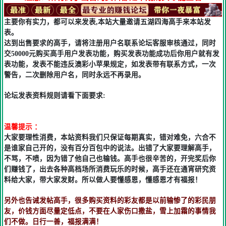
主要你有实力，都可以来发表,本站大量邀请五湖四海高手来本站发
表。
达到出售要求的高手，请将注册用户名联系论坛客服审核通过，同时
交50000元购买高手用户发表功能，购买发表功能成功后你用户就有发
表功能，发表不能违反澳彩小苹果规定，如发表带有联系方式，一次
警告，二次删除用户名，同时永远不再录用。
论坛发表资料规则请看下面要求:
温馨提示 ：
大家要理性消费，本站资料我们只保证每期真实，错对难免，六合不
是谁家自己开的，没有百分百包中的说法。出错了大家要理解高手，
不骂，不喷，因为错了他自己也输钱。高手也很辛苦的，开完奖后你
们赚钱了，出去各种高档场所消费玩乐的时候，高手还在通宵研究资
料给大家，带大家发财。所以做人要懂感恩，懂感恩才有福报！
另外也告诫发帖高手，很多购买资料的彩友都是以前输惨了的彩民朋
友，价钱方面尽量定低点，不要在人家伤口撒盐，雪上加霜的事情我
们不做。日行一善，福报满满！