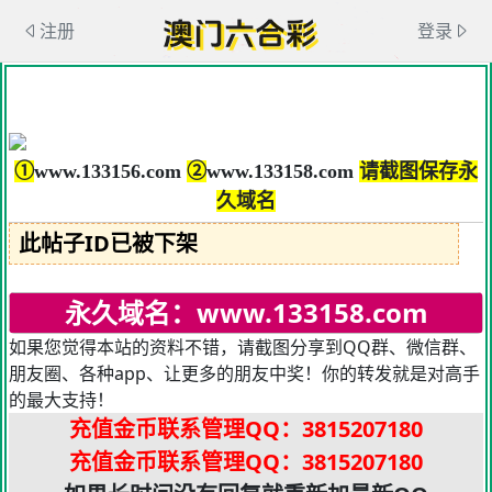
注册
登录
①
www.133156.com
②
www.133158.com
请截图保存永
久域名
此帖子ID已被下架
永久域名：www.133158.com
如果您觉得本站的资料不错，请截图分享到QQ群、微信群、
朋友圈、各种app、让更多的朋友中奖！你的转发就是对高手
的最大支持！
充值金币联系管理QQ
：3815207180
充值金币联系管理QQ
：3815207180