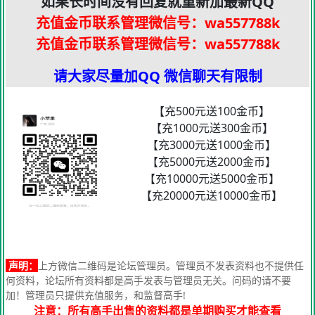
如果长时间没有回复就重新加最新QQ
充值金币联系管理微信号：wa557788k
充值金币联系管理微信号：wa557788k
请大家尽量加QQ 微信聊天有限制
【充500元送100金币】
【充1000元送300金币】
【充3000元送1000金币】
【充5000元送2000金币】
【充10000元送5000金币】
【充20000元送10000金币】
声明：
上方微信二维码是论坛管理员。管理员不发表资料也不提供任
何资料，论坛所有资料都是高手发表与管理员无关。问码的请不要
加！管理员只提供充值服务，和监督高手!
注意：所有高手出售的资料都是单期购买才能查看