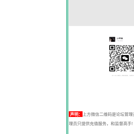
声明：
上方微信二维码是论坛管理
理员只提供充值服务，和监督高手!