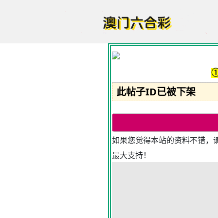
此帖子ID已被下架
如果您觉得本站的资料不错，请
最大支持！