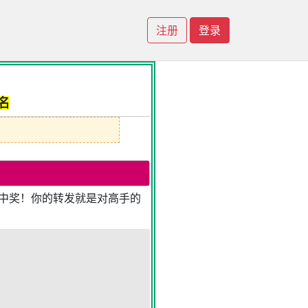
注册
登录
名
友中奖！你的转发就是对高手的