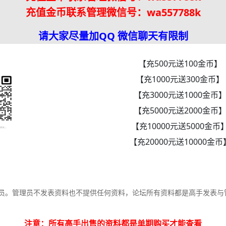
充值金币联系管理微信号：wa557788k
请大家尽量加QQ 微信聊天有限制
【充500元送100金币】
【充1000元送300金币】
【充3000元送1000金币
【充5000元送2000金币
【充10000元送5000金币
【充20000元送10000金币
员。管理员不发表资料也不提供任何资料，论坛所有资料都是高手发表与
注意：所有高手出售的资料都是单期购买才能查看