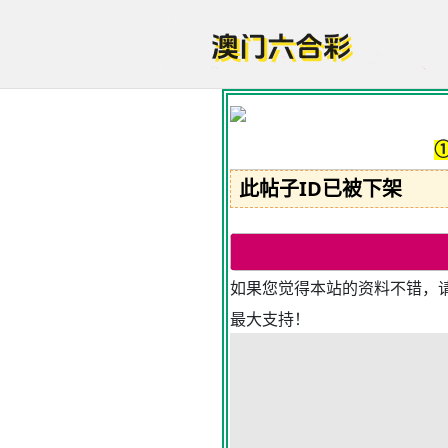
此帖子ID已被下架
如果您觉得本站的资料不错，请
最大支持！