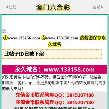
注册
登录
①
www.133156.com
②
www.133158.com
请截图保存永
久域名
此帖子ID已被下架
永久域名：www.133158.com
如果您觉得本站的资料不错，请截图分享到QQ群、微信群、
朋友圈、各种app、让更多的朋友中奖！你的转发就是对高手
的最大支持！
充值金币联系管理QQ
：3815207180
充值金币联系管理QQ
：3815207180