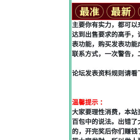
主要你有实力，都可以
达到出售要求的高手，
表功能，购买发表功能
联系方式，一次警告，
论坛发表资料规则请看
温馨提示 ：
大家要理性消费，本站
百包中的说法。出错了
的，开完奖后你们赚钱