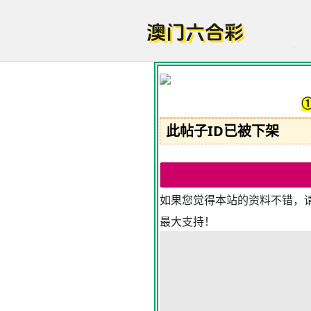
此帖子ID已被下架
如果您觉得本站的资料不错，请
最大支持！