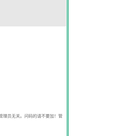
】
】
】
】
管理员无关。问码的请不要加！管