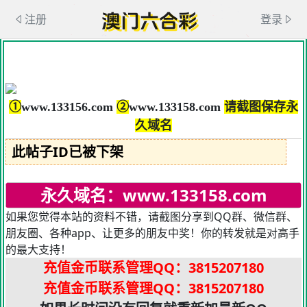
注册
登录
①
www.133156.com
②
www.133158.com
请截图保存永
久域名
此帖子ID已被下架
永久域名：www.133158.com
如果您觉得本站的资料不错，请截图分享到QQ群、微信群、
朋友圈、各种app、让更多的朋友中奖！你的转发就是对高手
的最大支持！
充值金币联系管理QQ
：3815207180
充值金币联系管理QQ
：3815207180