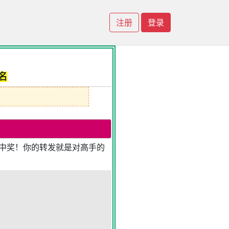
注册
登录
名
友中奖！你的转发就是对高手的