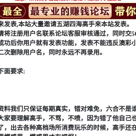
来发表,本站大量邀请五湖四海高手来本站发表。
请将注册用户名联系论坛客服审核通过，同时交50
成功后你用户就有发表功能，发表不能违反澳彩
二次删除用户名，同时永远不再录用。
下面要求:
资料我们只保证每期真实，错对难免，六合不是
大家要理解高手，不骂，不喷，因为错了他自己
了，出去各种高档场所消费玩乐的时候，高手还