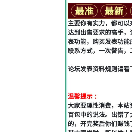
主要你有实力，都可以
达到出售要求的高手，
表功能，购买发表功能
联系方式，一次警告，
论坛发表资料规则请看
温馨提示 ：
大家要理性消费，本站
百包中的说法。出错了
的，开完奖后你们赚钱