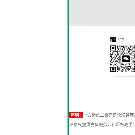
声明：
上方微信二维码是论坛管理
理员只提供充值服务，和监督高手!