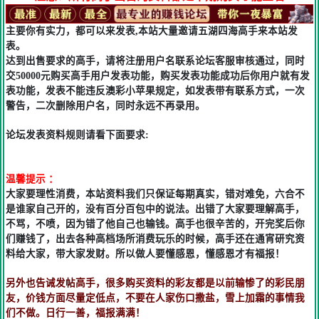
主要你有实力，都可以来发表,本站大量邀请五湖四海高手来本站发
表。
达到出售要求的高手，请将注册用户名联系论坛客服审核通过，同时
交50000元购买高手用户发表功能，购买发表功能成功后你用户就有发
表功能，发表不能违反澳彩小苹果规定，如发表带有联系方式，一次
警告，二次删除用户名，同时永远不再录用。
论坛发表资料规则请看下面要求:
温馨提示 ：
大家要理性消费，本站资料我们只保证每期真实，错对难免，六合不
是谁家自己开的，没有百分百包中的说法。出错了大家要理解高手，
不骂，不喷，因为错了他自己也输钱。高手也很辛苦的，开完奖后你
们赚钱了，出去各种高档场所消费玩乐的时候，高手还在通宵研究资
料给大家，带大家发财。所以做人要懂感恩，懂感恩才有福报！
另外也告诫发帖高手，很多购买资料的彩友都是以前输惨了的彩民朋
友，价钱方面尽量定低点，不要在人家伤口撒盐，雪上加霜的事情我
们不做。日行一善，福报满满！