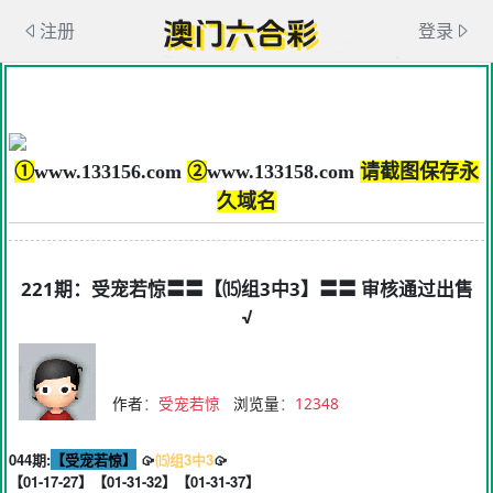
注册
登录
①
www.133156.com
②
www.133158.com
请截图保存永
久域名
221期：受宠若惊〓〓【⒂组3中3】〓〓 审核通过出售
√
作者
：
受宠若惊
浏览量
：
12348
044期:
【受宠若惊】
🥠
⒂组3中3
🥠
【01-17-27】【01-31-32】【01-31-37】